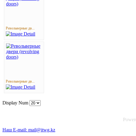
Револьверные дв...
Револьверные дв...
Display Num
Power
Наш E-mail: mail@itwg.kz