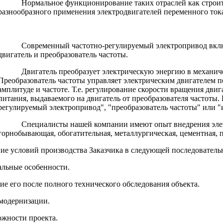
Нормальное функционирование таких отраслей как строит
разнообразного применения электродвигателей переменного ток
Современный частотно-регулируемый электропривод вкл
двигатель и преобразователь частоты.
Двигатель преобразует электрическую энергию в механиче
Преобразователь частоты управляет электрическим двигателем 
амплитуде и частоте. Т.е. регулирование скорости вращения дв
питания, выдаваемого на двигатель от преобразователя частоты.
регулируемый электропривод", "преобразователь частоты" или "
Специалисты нашей компании имеют опыт внедрения эле
горнобывающая, обогатительная, металлургическая, цементная, 
е условий производства Заказчика в следующей последователь
альные особенности.
ие его после полного технического обследования объекта.
 модернизации.
ожности проекта.