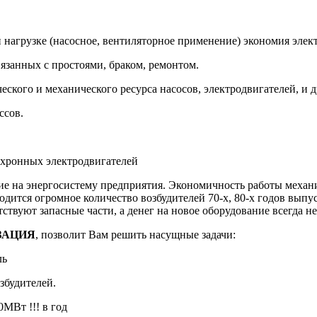
 нагрузке (насосное, вентиляторное применение) экономия элек
вязанных с простоями, браком, ремонтом.
еского и механического ресурса насосов, электродвигателей, и 
ссов.
хронных электродвигателей
е на энергосистему предприятия. Экономичность работы механи
дится огромное количество возбудителей 70-х, 80-х годов выпу
ствуют запасные части, а денег на новое оборудование всегда не
ЗАЦИЯ
, позволит Вам решить насущные задачи:
ль
будителей.
0МВт !!! в год