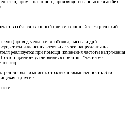
ельство, промышленность, производство - не мыслимо без
а.
ючает в себя асинхронный или синхронный электрический
скую (привод мешалки, дробилки, насоса и др.).
посредством изменения электрического напряжения по
игателя реализуется при помощи изменения частоты напряжения
 По этой причине установились понятия - "частотно-
инвертор".
ктропривода во многих отраслях промышленности. Это
пищевая и другие.
ности: