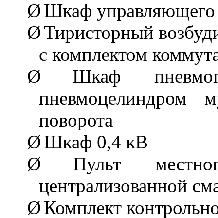
Ø
Шкаф управляющего 
Ø
Тиристорный возбуди
с комплектом коммут
Ø
Шкаф пневмопр
пневмоцелиндром м
поворота
Ø
Шкаф 0,4 кВ
Ø
Пульт местно
централизованной см
Ø
Комплект контрольн