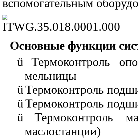
вспомогательным оборуд
Основные функции сис
ü
Термоконтроль оп
мельницы
ü
Термоконтроль подши
ü
Термоконтроль подши
ü
Термоконтроль м
маслостанции)