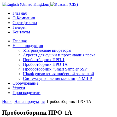
Главная
О Компании
Сертификаты
Галерея
Контакты
Главная
Наша продукция
Ультразвуковые вибраторы
Агрегат для сушки и просеивания песка
Пробоотборник ПРП-1
Пробоотборник ПРО-1А
Пробоотборник “Smart Sampler SSP”
Шкаф управления шиберной заслонкой
Система управления мельницей МШР
Оборудование
Услуги
Производители
Home
Наша продукция
Пробоотборник ПРО-1А
Пробоотборник ПРО-1А